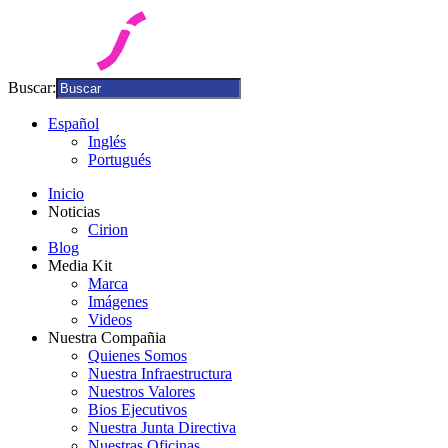
Buscar:
Español
Inglés
Portugués
Inicio
Noticias
Cirion
Blog
Media Kit
Marca
Imágenes
Videos
Nuestra Compañia
Quienes Somos
Nuestra Infraestructura
Nuestros Valores
Bios Ejecutivos
Nuestra Junta Directiva
Nuestras Oficinas