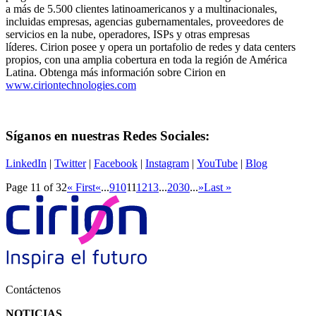
a más de 5.500 clientes latinoamericanos y a multinacionales,
incluidas empresas, agencias gubernamentales, proveedores de
servicios en la nube, operadores, ISPs y otras empresas
líderes. Cirion posee y opera un portafolio de redes y data centers
propios, con una amplia cobertura en toda la región de América
Latina. Obtenga más información sobre Cirion en
www.ciriontechnologies.com
Síganos en nuestras Redes Sociales:
LinkedIn
|
Twitter
|
Facebook
|
Instagram
|
YouTube
|
Blog
Page 11 of 32
« First
«
...
9
10
11
12
13
...
20
30
...
»
Last »
Contáctenos
NOTICIAS