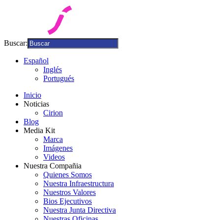
Buscar:
Español
Inglés
Portugués
Inicio
Noticias
Cirion
Blog
Media Kit
Marca
Imágenes
Videos
Nuestra Compañia
Quienes Somos
Nuestra Infraestructura
Nuestros Valores
Bios Ejecutivos
Nuestra Junta Directiva
Nuestras Oficinas