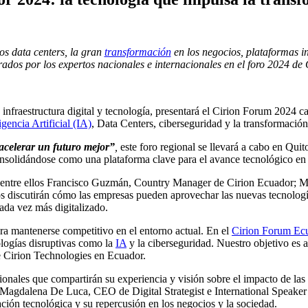
los data centers, la gran
transformación
en los negocios, plataformas in
rados por los expertos nacionales e internacionales en el foro 2024 de
infraestructura digital y tecnología, presentará el Cirion Forum 2024 c
igencia Artificial (IA)
, Data Centers, ciberseguridad y la transformación
celerar un futuro mejor”
,
este foro regional se llevará a cabo en Qui
nsolidándose como una plataforma clave para el avance tecnológico en
, entre ellos Francisco Guzmán, Country Manager de Cirion Ecuador; M
 discutirán cómo las empresas pueden aprovechar las nuevas tecnologías
ada vez más digitalizado.
ra mantenerse competitivo en el entorno actual. En el
Cirion Forum Ec
ologías disruptivas como la
IA
y la ciberseguridad. Nuestro objetivo es 
 Cirion Technologies en Ecuador.
onales que compartirán su experiencia y visión sobre el impacto de las n
Magdalena De Luca, CEO de Digital Strategist e International Speake
ción tecnológica y su repercusión en los negocios y la sociedad.