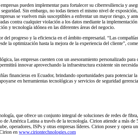
s empresas pueden implementar para fortalecer su ciberresiliencia y as
er seguridad. Sin embargo, no todas tienen el mismo nivel de exposición,
s empresas se vuelven más susceptibles a enfrentar un mayor riesgo, y ant
radas contra cualquier violación a los datos mediante la implementación
ción y tecnología idónea en las diferentes áreas del negocio.
sor del progreso y la eficiencia en el ámbito empresarial. “Las compañ
esde la optimización hasta la mejora de la experiencia del cliente”, co
ógica, las empresas cuenten con un asesoramiento personalizado para com
rmitirá innovar aprovechando la infraestructura existente sin necesida
ías financieras en Ecuador, brindando oportunidades para potenciar la 
apoyarse en herramientas tecnológicas y servicios de seguridad gerenci
nología, que ofrece un conjunto integral de soluciones de redes de fibra
de América Latina a través de la tecnología. Cirion atiende a más de 5
be, operadores, ISPs y otras empresas líderes. Cirion posee y opera un 
 Cirion en
www.ciriontechnologies.com