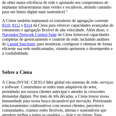
de obter maior eficiência de rede e apoiando seu compromisso de
implantar infraestruturas mais verdes e escaláveis, abrindo caminho
para um futuro digital mais sustentável.”
A Cirion também implantará os roteadores de agregação coerente
8110
,
8112
e
8114
da Ciena para oferecer capacidades avançadas de
roteamento e agregação flexível de alta velocidade. Além disso, o
Navigator Network Control Suite
da Ciena fornecerá capacidades
completas de gerenciamento e controle de rede, incluindo análises
do
Liquid Spectrum
, para monitorar, configurar e otimizar de forma
eficiente sua rede multicamadas, visando aprimorar o desempenho e
a confiabilidade.
Sobre a Ciena
A Ciena (NYSE: CIEN) é líder global em sistemas de rede, serviços
e software. Construímos as redes mais adaptáveis ​​do setor,
permitindo aos nossos clientes antecipar e atender às crescentes
demandas digitais. Por mais de três décadas, a Ciena trouxe nossa
humanidade para nossa busca incansável por inovação. Priorizando
relacionamentos colaborativos com nossos clientes, parceiros e
comunidades, criamos redes flexíveis, abertas e sustentáveis ​​que
atendem melhor a todos os usuários — hoje e no futuro. Para