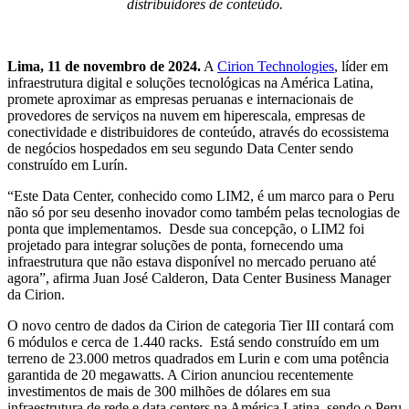
distribuidores de conteúdo.
Lima, 11 de novembro de 2024.
A
Cirion Technologies
, líder em
infraestrutura digital e soluções tecnológicas na América Latina,
promete aproximar as empresas peruanas e internacionais de
provedores de serviços na nuvem em hiperescala, empresas de
conectividade e distribuidores de conteúdo, através do ecossistema
de negócios hospedados em seu segundo Data Center sendo
construído em Lurín.
“Este Data Center, conhecido como LIM2, é um marco para o Peru
não só por seu desenho inovador como também pelas tecnologias de
ponta que implementamos. Desde sua concepção, o LIM2 foi
projetado para integrar soluções de ponta, fornecendo uma
infraestrutura que não estava disponível no mercado peruano até
agora”, afirma Juan José Calderon, Data Center Business Manager
da Cirion.
O novo centro de dados da Cirion de categoria Tier III contará com
6 módulos e cerca de 1.440 racks. Está sendo construído em um
terreno de 23.000 metros quadrados em Lurin e com uma potência
garantida de 20 megawatts. A Cirion anunciou recentemente
investimentos de mais de 300 milhões de dólares em sua
infraestrutura de rede e data centers na América Latina, sendo o Peru