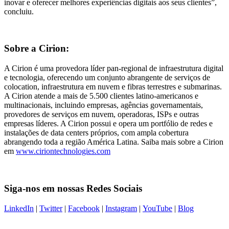
inovar e oferecer melhores experiências digitais aos seus clientes”,
concluiu.
Sobre a Cirion:
A Cirion é uma provedora líder pan-regional de infraestrutura digital
e tecnologia, oferecendo um conjunto abrangente de serviços de
colocation, infraestrutura em nuvem e fibras terrestres e submarinas.
A Cirion atende a mais de 5.500 clientes latino-americanos e
multinacionais, incluindo empresas, agências governamentais,
provedores de serviços em nuvem, operadoras, ISPs e outras
empresas líderes. A Cirion possui e opera um portfólio de redes e
instalações de data centers próprios, com ampla cobertura
abrangendo toda a região América Latina. Saiba mais sobre a Cirion
em
www.ciriontechnologies.com
Siga-nos em nossas Redes Sociais
LinkedIn
|
Twitter
|
Facebook
|
Instagram
|
YouTube
|
Blog