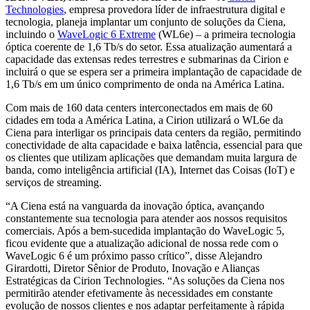
Technologies
, empresa provedora líder de infraestrutura digital e
tecnologia, planeja implantar um conjunto de soluções da Ciena,
incluindo o
WaveLogic 6 Extreme
(WL6e) – a primeira tecnologia
óptica coerente de 1,6 Tb/s do setor. Essa atualização aumentará a
capacidade das extensas redes terrestres e submarinas da Cirion e
incluirá o que se espera ser a primeira implantação de capacidade de
1,6 Tb/s em um único comprimento de onda na América Latina.
Com mais de 160 data centers interconectados em mais de 60
cidades em toda a América Latina, a Cirion utilizará o WL6e da
Ciena para interligar os principais data centers da região, permitindo
conectividade de alta capacidade e baixa latência, essencial para que
os clientes que utilizam aplicações que demandam muita largura de
banda, como inteligência artificial (IA), Internet das Coisas (IoT) e
serviços de streaming.
“A Ciena está na vanguarda da inovação óptica, avançando
constantemente sua tecnologia para atender aos nossos requisitos
comerciais. Após a bem-sucedida implantação do WaveLogic 5,
ficou evidente que a atualização adicional de nossa rede com o
WaveLogic 6 é um próximo passo crítico”, disse Alejandro
Girardotti, Diretor Sênior de Produto, Inovação e Alianças
Estratégicas da Cirion Technologies. “As soluções da Ciena nos
permitirão atender efetivamente às necessidades em constante
evolução de nossos clientes e nos adaptar perfeitamente à rápida