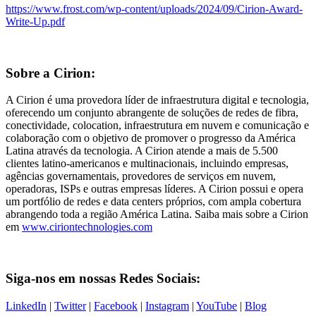
https://www.frost.com/wp-content/uploads/2024/09/Cirion-Award-
Write-Up.pdf
Sobre a Cirion:
A Cirion é uma provedora líder de infraestrutura digital e tecnologia,
oferecendo um conjunto abrangente de soluções de redes de fibra,
conectividade, colocation, infraestrutura em nuvem e comunicação e
colaboração com o objetivo de promover o progresso da América
Latina através da tecnologia. A Cirion atende a mais de 5.500
clientes latino-americanos e multinacionais, incluindo empresas,
agências governamentais, provedores de serviços em nuvem,
operadoras, ISPs e outras empresas líderes. A Cirion possui e opera
um portfólio de redes e data centers próprios, com ampla cobertura
abrangendo toda a região América Latina. Saiba mais sobre a Cirion
em
www.ciriontechnologies.com
Siga-nos em nossas Redes Sociais:
LinkedIn
|
Twitter
|
Facebook
|
Instagram
|
YouTube
|
Blog