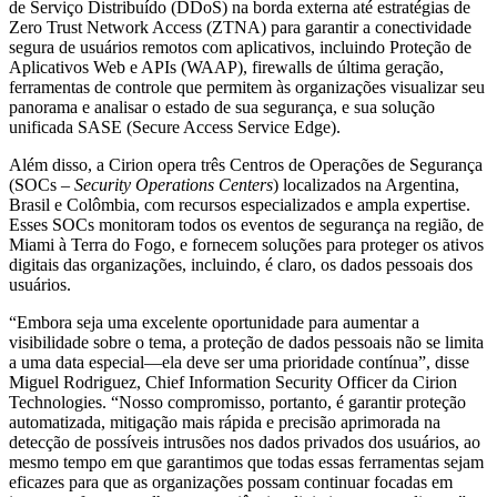
de Serviço Distribuído (DDoS) na borda externa até estratégias de
Zero Trust Network Access (ZTNA) para garantir a conectividade
segura de usuários remotos com aplicativos, incluindo Proteção de
Aplicativos Web e APIs (WAAP), firewalls de última geração,
ferramentas de controle que permitem às organizações visualizar seu
panorama e analisar o estado de sua segurança, e sua solução
unificada SASE (Secure Access Service Edge).
Além disso, a Cirion opera três Centros de Operações de Segurança
(SOCs –
Security Operations Centers
) localizados na Argentina,
Brasil e Colômbia, com recursos especializados e ampla expertise.
Esses SOCs monitoram todos os eventos de segurança na região, de
Miami à Terra do Fogo, e fornecem soluções para proteger os ativos
digitais das organizações, incluindo, é claro, os dados pessoais dos
usuários.
“Embora seja uma excelente oportunidade para aumentar a
visibilidade sobre o tema, a proteção de dados pessoais não se limita
a uma data especial—ela deve ser uma prioridade contínua”, disse
Miguel Rodriguez, Chief Information Security Officer da Cirion
Technologies. “Nosso compromisso, portanto, é garantir proteção
automatizada, mitigação mais rápida e precisão aprimorada na
detecção de possíveis intrusões nos dados privados dos usuários, ao
mesmo tempo em que garantimos que todas essas ferramentas sejam
eficazes para que as organizações possam continuar focadas em