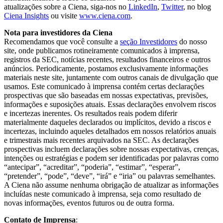
atualizações sobre a Ciena, siga-nos no
LinkedIn
,
Twitter
, no blog
Ciena Insights
ou visite
www.ciena.com
.
Nota para investidores da Ciena
Recomendamos que você consulte a
seção Investidores
do nosso
site, onde publicamos rotineiramente comunicados à imprensa,
registros da SEC, notícias recentes, resultados financeiros e outros
anúncios. Periodicamente, postamos exclusivamente informações
materiais neste site, juntamente com outros canais de divulgação que
usamos. Este comunicado à imprensa contém certas declarações
prospectivas que são baseadas em nossas expectativas, previsões,
informações e suposições atuais. Essas declarações envolvem riscos
e incertezas inerentes. Os resultados reais podem diferir
materialmente daqueles declarados ou implícitos, devido a riscos e
incertezas, incluindo aqueles detalhados em nossos relatórios anuais
e trimestrais mais recentes arquivados na SEC. As declarações
prospectivas incluem declarações sobre nossas expectativas, crenças,
intenções ou estratégias e podem ser identificadas por palavras como
“antecipar”, “acreditar”, “poderia”, “estimar”, “esperar”,
“pretender”, “pode”, “deve”, “irá” e “iria” ou palavras semelhantes.
A Ciena não assume nenhuma obrigação de atualizar as informações
incluídas neste comunicado à imprensa, seja como resultado de
novas informações, eventos futuros ou de outra forma.
Contato de Imprensa
: