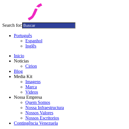
Search for:
Português
Espanhol
Inglês
Inicio
Noticias
Cirion
Blog
Media Kit
Imagens
Marca
Videos
Nossa Empresa
Quem Somos
Nossa Infraestructura
Nossos Valores
Nossos Escritorios
Contingência Venezuela