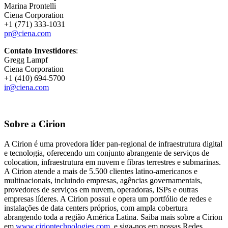
Marina Prontelli
Ciena Corporation
+1 (771) 333-1031
pr@ciena.com
Contato Investidores
:
Gregg Lampf
Ciena Corporation
+1 (410) 694-5700
ir@ciena.com
Sobre a Cirion
A Cirion é uma provedora líder pan-regional de infraestrutura digital
e tecnologia, oferecendo um conjunto abrangente de serviços de
colocation, infraestrutura em nuvem e fibras terrestres e submarinas.
A Cirion atende a mais de 5.500 clientes latino-americanos e
multinacionais, incluindo empresas, agências governamentais,
provedores de serviços em nuvem, operadoras, ISPs e outras
empresas líderes. A Cirion possui e opera um portfólio de redes e
instalações de data centers próprios, com ampla cobertura
abrangendo toda a região América Latina. Saiba mais sobre a Cirion
em
www.ciriontechnologies.com
, e siga-nos em nossas Redes