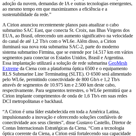
adoção da nuvem, demandas de IA e outras tecnologias emergentes,
ao mesmo tempo em que maximizamos a eficiência e a
sustentabilidade da rede.”
A Cirion anunciou recentemente planos para atualizar o cabo
submarino SAC East, que conecta St. Croix, nas Ilhas Virgens dos
EUA, ao Brasil, oferecendo um aumento significativo na velocidade
do canal de até 1,2 Tb/s com o WL6e. Além disso, a Cirion
iluminará sua nova rota submarina SAC-2, parte do moderno
sistema submarino Firmina, que se estende por 14.517 km em vários
segmentos para conectar os Estados Unidos, Brasil e Argentina.
Essa implantação utilizará a solução de rede submarina
GeoMesh
Extreme
da Ciena com a plataforma óptica 6500 e o equipamento
RLS Submarine Line Terminating (SLTE). O 6500 será alimentado
pelo WL6e, permitindo conectividade de 800 Gb/s e 1,2 Tb/s
através de segmentos de 10.975 km e 2.500 km deste cabo,
respectivamente. Para segmentos terrestres, o WL6e permitirá que a
Cirion implante comprimentos de onda de 1,6 Tb/s em suas redes
DCI metropolitanas e backhaul.
“A Cirion é uma líder estabelecida em toda a América Latina,
impulsionando a inovação e oferecendo soluções confiáveis de
conectividade aos seus clientes”, disse Gustavo Castello, Diretor de
Contas Internacionais Estratégicas da Ciena. “Com a tecnologia
óptica coerente da Ciena, a Cirion está fortalecendo sua capacidade