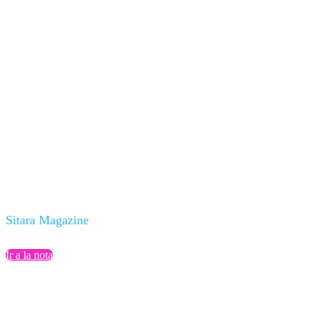
Sitara Magazine: Cinco
preguntas sobre
Ciberseguridad
Sitara Magazine
Ir a la nota