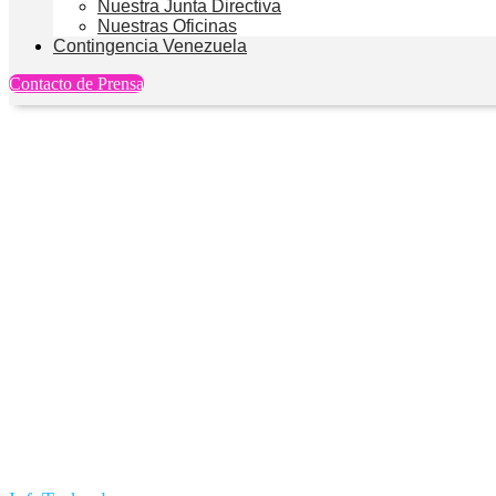
Nuestra Junta Directiva
Nuestras Oficinas
Contingencia Venezuela
Contacto de Prensa
Qué son los gemelos dig
barato y sin riesgos