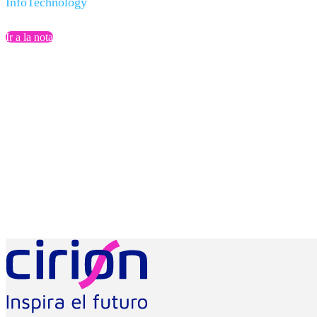
InfoTechnology
Ir a la nota