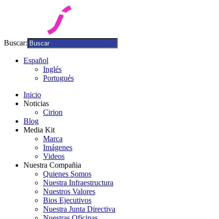
Buscar:
Español
Inglés
Portugués
Inicio
Noticias
Cirion
Blog
Media Kit
Marca
Imágenes
Videos
Nuestra Compañia
Quienes Somos
Nuestra Infraestructura
Nuestros Valores
Bios Ejecutivos
Nuestra Junta Directiva
Nuestras Oficinas