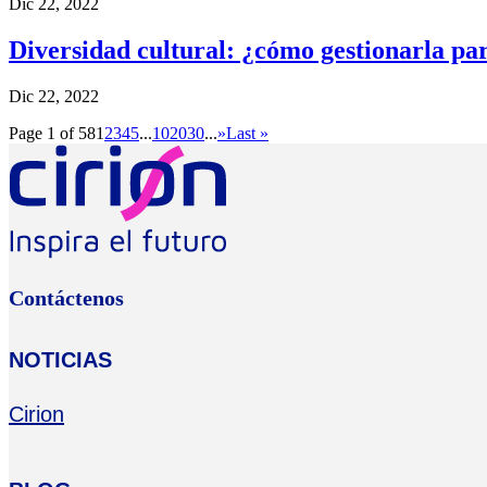
Dic 22, 2022
Diversidad cultural: ¿cómo gestionarla pa
Dic 22, 2022
Page 1 of 58
1
2
3
4
5
...
10
20
30
...
»
Last »
Contáctenos
NOTICIAS
Cirion