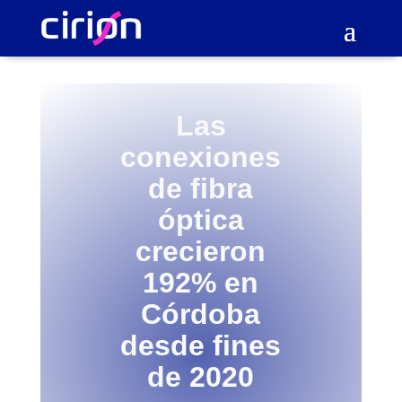
Las
conexiones
de fibra
óptica
crecieron
192% en
Córdoba
desde fines
de 2020