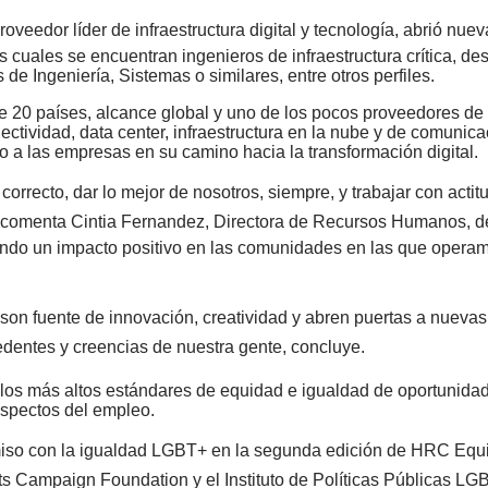
proveedor líder de infraestructura digital y tecnología, abrió 
los cuales se encuentran ingenieros de infraestructura crítica, de
 de Ingeniería, Sistemas o similares, entre otros perfiles.
e 20 países, alcance global y uno de los pocos proveedores de
ctividad, data center, infraestructura en la nube y de comunica
o a las empresas en su camino hacia la transformación digital.
rrecto, dar lo mejor de nosotros, siempre, y trabajar con actitu
, comenta Cintia Fernandez, Directora de Recursos Humanos, de
ando un impacto positivo en las comunidades en las que operam
s son fuente de innovación, creatividad y abren puertas a nuev
edentes y creencias de nuestra gente, concluye.
s más altos estándares de equidad e igualdad de oportunidades
aspectos del empleo.
iso con la igualdad LGBT+ en la segunda edición de HRC Equid
ts Campaign Foundation y el Instituto de Políticas Públicas L