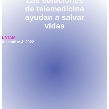
Las soluciones
de telemedicina
ayudan a salvar
vidas
LATAM
diciembre 4, 2022