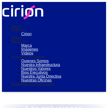
Inicio
Noticias
Cirion
Blog
Media Kit
Marca
Imágenes
Videos
Nuestra Compañia
Quienes Somos
Nuestra Infraestructura
Nuestros Valores
Bios Ejecutivos
Nuestra Junta Directiva
Nuestras Oficinas
Contingencia Venezuela