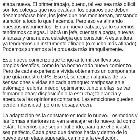
etapa nueva. El primer trabajo, bueno, tal vez sea más difícil:
son los colegas que nos evalúan, los equipos que deben
desempeñarse bien, los jefes que nos monitorean, prestando
atención a todo lo que hacemos. Pero eso va afinando
nuestros instrumentos. En un nuevo trabajo, ya lo sabemos,
tendremos colegas. Habrá un jefe, cuentas a pagar, nuevas
alianzas y una nueva estrategia que construir. A esta altura,
ya tendremos un instrumento afinado (o mucho más afinado).
Podemos sumarnos a la orquesta más tranquilamente.
Este nuevo comienzo que tengo ante mí conlleva sus
propios desafíos, como lo ha hecho cada nuevo comienzo.
Pero de cada experiencia vivida obtenemos un componente
que guía nuestro GPS. Eso sí, se repiten algunas de las
sensaciones vividas en cada arranque: mariposas en el
estómago; euforia; miedo; optimismo. Junto a ellas, se van
formando otras: disposición a la escucha; tolerancia y
apertura a las opiniones contrarias. Las emociones pueden
perder intensidad, pero no desaparecen.
La adaptación es la constante en todo lo nuevo. Los modos y
las formas anteriores no van a encajar en lo nuevo, tal como
están. Tenemos que seguir puliendo, para que el encastre
sea perfecto. Cada paso que damos hacia y dentro de lo
nuevo es un etapa superada, camino a la evolución.